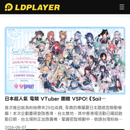
日本超人氣 電競 VTuber 團體 VSPO!《Sail
Beyond！～駛向更遠的彼方～》聯動餐廳開跑
首次推出就為粉絲帶來25位成員, 全員的專屬夏日主題造型聯動餐
廳！本次企劃重磅登陸香港、台北雙地，其中香港場活動已確認啟
動日期，台北場則正加急籌備、緊鑼密鼓規劃中，敬請台灣粉絲熱
切期待！本次《Sail Beyond！～駛向更遠的彼方～》聯動
2026-08-07