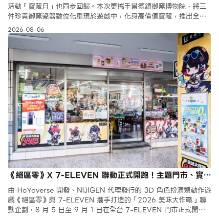
活動「寶藏月」也同步回歸。本次更攜手景德鎮御窯博物院，將三
件珍貴御窯瓷器數位化重現於遊戲中，化身高價值寶藏，推出全新
尋寶撤離玩法。活動期間，玩家可免費獲得總價值超過新台幣 2,
2026-08-06
《絕區零》X 7-ELEVEN 聯動正式開跑！主題門市、實體
周邊登場
由 HoYoverse 開發、NIJIGEN 代理發行的 3D 角色扮演類動作遊
戲《絕區零》與 7-ELEVEN 攜手打造的「2026 美味大作戰」聯
動企劃，8 月 5 日至 9 月 1 日在全台 7-ELEVEN 門市正式開