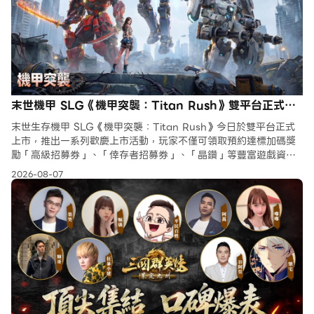
末世機甲 SLG《機甲突襲：Titan Rush》雙平台正式上
線
末世生存機甲 SLG《機甲突襲：Titan Rush》今日於雙平台正式
上市，推出一系列歡慶上市活動，玩家不僅可領取預約達標加碼獎
勵「高級招募券」、「倖存者招募券」、「晶鑽」等豐富遊戲資
源，登入即可免費獲得 20 連抽，參與限時慶典，還有機會
2026-08-07