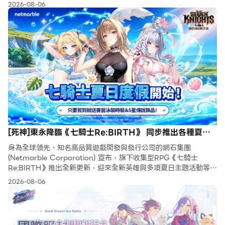
跑！人氣角色「
2026-08-06
[死神]東永降臨《七騎士Re:BIRTH》 同步推出各種夏日
活動
身為全球領先、知名高品質遊戲開發與發行公司的網石集團
(Netmarble Corporation) 宣布，旗下收集型RPG《七騎士
Re:BIRTH》推出全新更新，迎來全新英雄與多項夏日主題活動等。
即日起，玩家可體驗全新英雄[死神]東永。來
2026-08-06