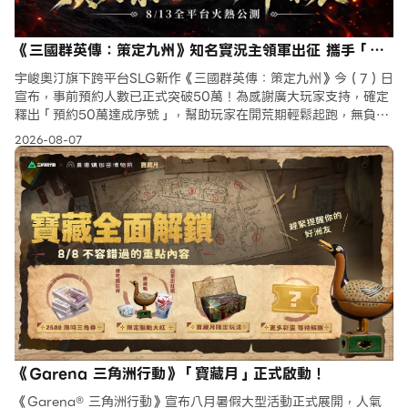
《三國群英傳：策定九州》知名實況主領軍出征 攜手「可
口可樂」跨界應援 沁涼補給熱血開戰
宇峻奧汀旗下跨平台SLG新作《三國群英傳：策定九州》今（7）日
宣布，事前預約人數已正式突破50萬！為感謝廣大玩家支持，確定
釋出「預約50萬達成序號」，幫助玩家在開荒期輕鬆起跑，無負擔
體驗自由揮軍戰場的樂趣。
2026-08-07
《Garena 三角洲行動》「寶藏月」正式啟動！
《Garena® 三角洲行動》宣布八月暑假大型活動正式展開，人氣