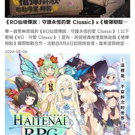
《RO仙境傳說：守護永恆的愛 Classic》x《槍彈辯駁》
聯動合作正式開跑！
單一貨幣無商城的《RO仙境傳說：守護永恆的愛 Classic》（以下
簡稱《RO：守愛 Classic》）宣布，將與經典推理冒險遊戲《槍彈
辯駁》展開聯動合作，活動自8月6日起限時登場。當希望與絕望在
米德加爾特交織，苗木誠、霧切響子、江之島盾子
2026-08-06