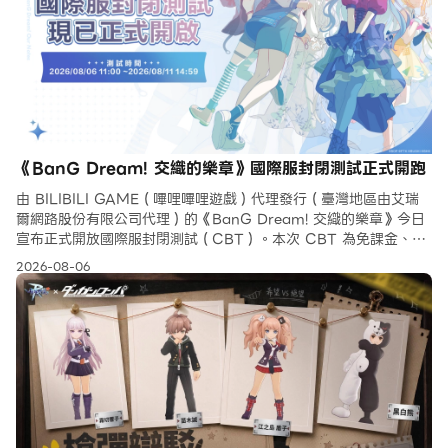
《BanG Dream! 交織的樂章》國際服封閉測試正式開跑
由 BILIBILI GAME（嗶哩嗶哩遊戲）代理發行（臺灣地區由艾瑞
爾網路股份有限公司代理）的《BanG Dream! 交織的樂章》今日
宣布正式開放國際服封閉測試（CBT）。本次 CBT 為免課金、限
定帳號且將會進行刪檔的封閉測試，支援
2026-08-06