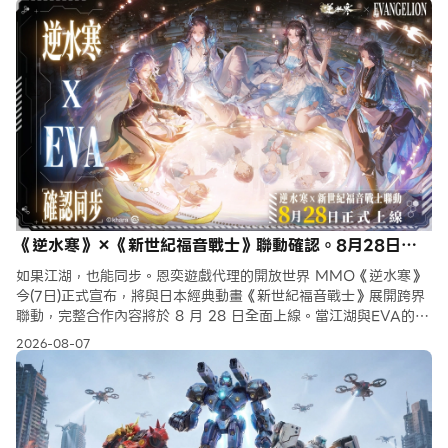
《逆水寒》×《新世紀福音戰士》聯動確認。8月28日，
全面同步
如果江湖，也能同步。恩奕遊戲代理的開放世界 MMO《逆水寒》
今(7日)正式宣布，將與日本經典動畫《新世紀福音戰士》展開跨界
聯動，完整合作內容將於 8 月 28 日全面上線。當江湖與EVA的風
格交融，曾經觸動無數人心的少年、使命與羈絆，即將以
2026-08-07